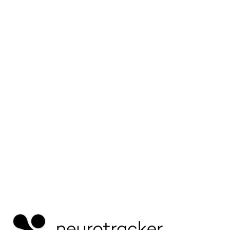
Eine neue kontrollierte Studie zeigt, dass das
Ferntraining NeuroTrackerX die
Aufmerksamkeitsleistung und die frontale Alpha-
Hirnaktivität bei Universitätsfußballspielern
verbesserte.
Mehr lesen