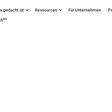
s gedacht ist
Ressourcen
Für Unternehmen
P
66
ch
NeuroTrackerX Team
NeuroTracker
24. Juni 2022