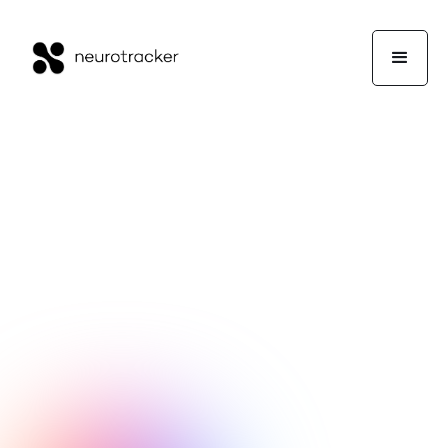
NeuroTrackerX Team
Wellness
13. Juni 2019