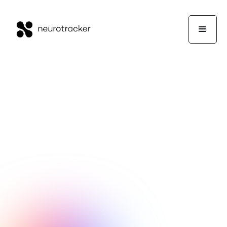
Julien Southon
Expertenecke
29. April 2020