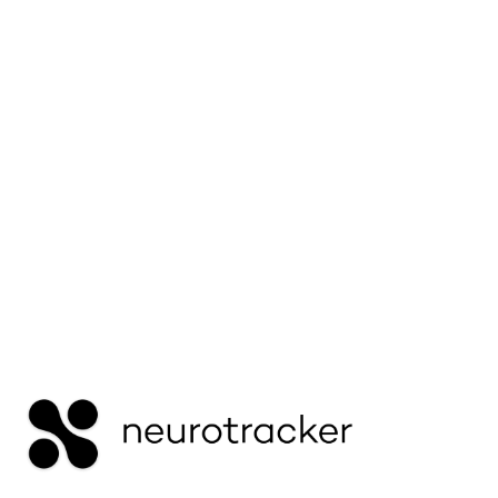
manchen Aufgaben intensiv konzentrieren
können, bei anderen aber Schwierigkeiten haben
– und wie Sie eine bessere
Aufmerksamkeitsregulation fördern können.
Mehr lesen