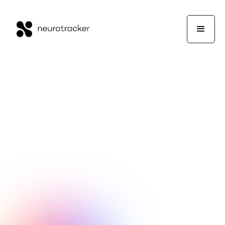
NeuroTrackerX Team
Wellness
3. März 2026