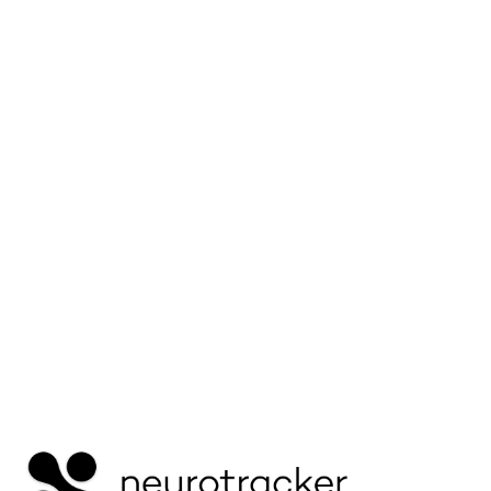
Erfahren Sie, warum Kinder mit ADHS sich bei
manchen Aufgaben intensiv konzentrieren
können, bei anderen aber Schwierigkeiten haben
– und wie Sie eine bessere
Aufmerksamkeitsregulation fördern können.
Mehr lesen