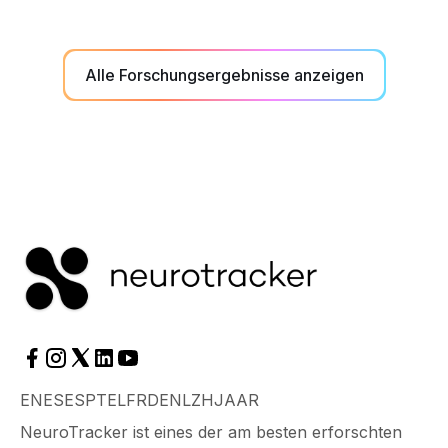
Alle Forschungsergebnisse anzeigen
EN
ES
ES
PT
EL
FR
DE
NL
ZH
JA
AR
NeuroTracker ist eines der am besten erforschten