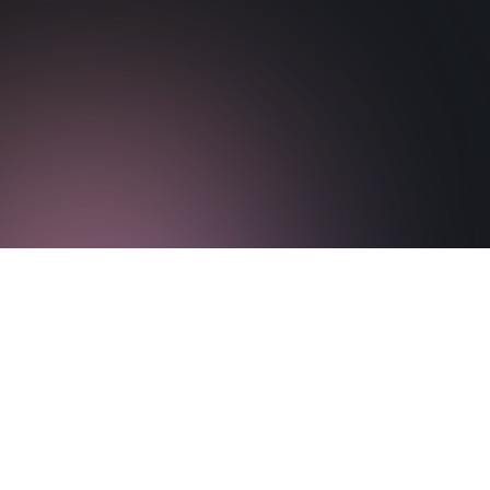
Flugsicherungsaufgabe
Dokument
Besuchen Sie die Website
herunterladen
von Paper