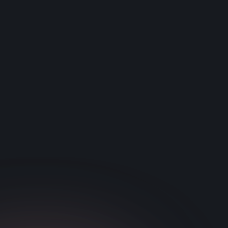
schnellere Flugzeugübergabe signifikant voraus.
NeuroTracker erwies sich als aussagekräftigerer
Prädiktor für diese Ergebnisse als die Tests „Corsi
Block Tapping“ und „Automated Operation Span“. Die
Forscher schlussfolgerten, dass die Ergebnisse
zeigen, dass NeuroTracker für die Bewerberauswahl
und die Personalauswahl im Bereich der
Flugsicherung nützlich sein könnte.
ATC-Lab-