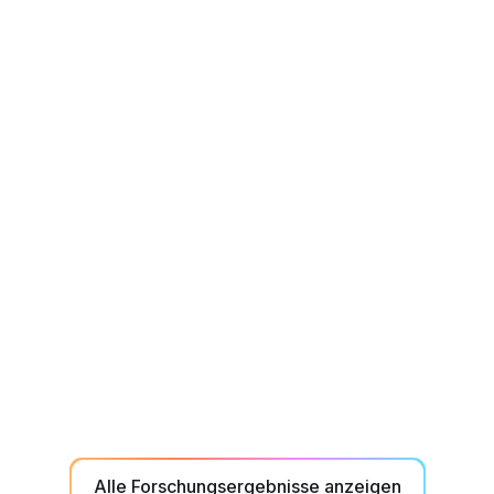
Athleten
Oktober 2025
NeuroTracker Ausgangsleistung korreliert
nicht mit der Gesamtleistung von
Universitäts-Leistungssportlern während
der Saison
NeuroTracker Ausgangsleistung korrelierte nicht
signifikant mit den Gesamtleistungskennzahlen der
Saison bei Universitäts-Leistungssportlern.
Alle Forschungsergebnisse anzeigen