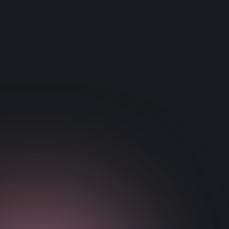
Verbesserung der perzeptiv-kognitiven und der
körperlichen Leistungsfähigkeit einzusetzen.
Dokument
Besuchen Sie die Website
herunterladen
von Paper