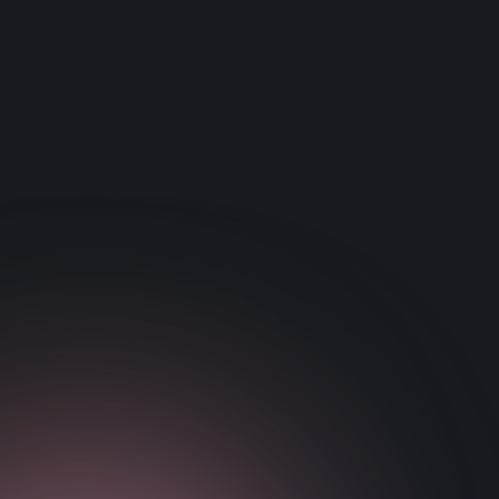
darstellt.
Verbesserungen NeuroTracker -Training im Vergleich
zu den Ausgangswerten vor und nach NeuroTracker
Training
Dokument
Besuchen Sie die Website
herunterladen
von Paper